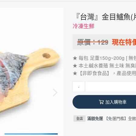
『台灣』金目鱸魚(片) 
冷凍生鮮
原價：
129
現在特
★ 每包 足重150g~200g [ 無
★ 本土鹹水養殖 無土味 無臭
★【非即食食品】，產品使
-
加入購物車
滿額免運
【免運門檻】全館結
全店