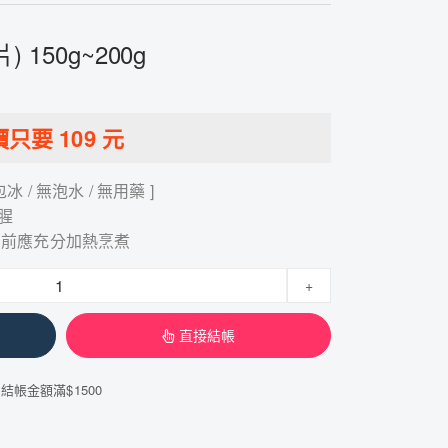
150g~200g
價只要
109
元
包冰 / 無泡水 / 無用藥 ]
腥
用前應充分加熱烹煮
+
直接結帳
帳金額滿$1500