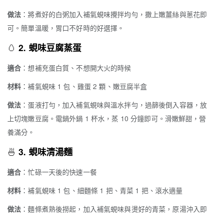
做法
：將煮好的白粥加入補氣蜆味攪拌均勻，撒上嫩薑絲與蔥花即
可。簡單溫暖，胃口不好時的好選擇。
🥚
2. 蜆味豆腐蒸蛋
適合
：想補充蛋白質、不想開大火的時候
材料
：補氣蜆味 1 包、雞蛋 2 顆、嫩豆腐半盒
做法
：蛋液打勻，加入補氣蜆味與溫水拌勻，過篩後倒入容器，放
上切塊嫩豆腐。電鍋外鍋 1 杯水，蒸 10 分鐘即可。滑嫩鮮甜，營
養滿分。
🍜
3. 蜆味清湯麵
適合
：忙碌一天後的快速一餐
材料
：補氣蜆味 1 包、細麵條 1 把、青菜 1 把、滾水適量
做法
：麵條煮熟後撈起，加入補氣蜆味與燙好的青菜，原湯沖入即