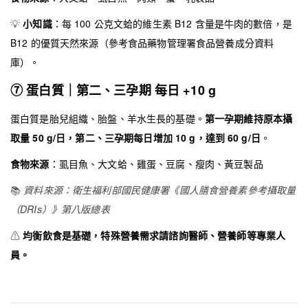
💡
小知識
：每 100 公克文蛤的維生素 B12 含量是牛肉的數倍，是
B12 的優質天然來源（參考食品藥物管理署食品營養成分資料
庫）。
⑦ 蛋白質｜第二、三孕期 每日 +10 g
蛋白質是胎兒組織、胎盤、羊水生長的基礎。
第一孕期維持原本攝
取量 50 g/日，第二、三孕期每日增加 10 g，達到 60 g/日
。
食物來源
：虱目魚、大文蛤、雞蛋、豆腐、瘦肉、黃豆製品
📚
資料來源：衛生福利部國民健康署《國人膳食營養素參考攝取量
（DRIs）》第八版總表
⚠
均衡飲食是基礎，特殊營養需求請諮詢醫師、營養師等專業人
員。