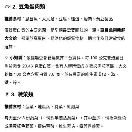
🐟
2. 豆魚蛋肉類
推薦食材
：虱目魚、大文蛤、豆腐、雞蛋、瘦肉、黃豆製品
優質蛋白質的主要來源，是孕期最需要關注的一類。
虱目魚與新鮮
大文蛤
，都屬於高蛋白、易消化的優質食材，適合作為日常飲食的
選擇。
💡
小知識
：依據農委會食農教育平台資料，每 100 公克養殖虱目
魚背肉含 23.46 克蛋白質，含有人體所需的 8 種必需胺基酸；大文
蛤每 100 公克含蛋白質 7.6 克，並有豐富的維生素 B12、B2、
鐵、鋅。
🥬
3. 蔬菜類
推薦食材
：菠菜、地瓜葉、莧菜、紅鳳菜
每天至少 3 份蔬菜（1 份約半碗熟蔬菜），其中至少 1 份為深綠色
或深黃紅色蔬菜，提供葉酸、維生素 A、鐵等營養素。