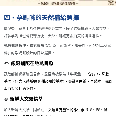
四、孕媽咪的天然補給選擇
懷孕後，餐桌上的選擇變得格外重要。除了均衡攝取六大類食物，
許多孕媽咪也會找尋方便、天然、能補充蛋白質的料理選擇。
虱故鄉熬魚淬・補氣蜆味
就是為「想簡單、想天然、想吃到真材實
料」的孕媽咪設計的日常選擇。
🐟
嚴選彌陀在地虱目魚
虱故鄉挑選新鮮虱目魚。虱目魚被稱為「
牛奶魚
」，
含有 17 種胺
基酸（包含人體所需 8 種必需胺基酸)、優質蛋白質、牛磺酸、膠原
蛋白與多種礦物質。
🦪
新鮮大文蛤精萃
加入新鮮大文蛤一同熬煮，
文蛤含有豐富的維生素 B12、B2、鐵、