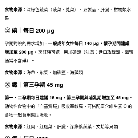
食物來源
：深綠色蔬菜（菠菜、莧菜）、豆製品、肝臟、柑橘類水
果
② 碘｜每日 200 μg
孕期對碘的需求增加，
一般成年女性每日 140 μg，懷孕期間建議
增加至 200 μg
。烹飪時可選 用加碘鹽（注意：進口玫瑰鹽、海鹽
通常不含碘）。
食物來源
：海帶、紫菜、加碘鹽、海藻類
③ 鐵｜第三孕期 45 mg
第一、二孕期每日建議 15 mg，第三孕期與哺乳期增加至 45 mg
。
動物性食物中的「血基質鐵」吸收率較高，可搭配富含維生素 C 的
食物一起食用幫助吸收。
食物來源
：紅肉、紅鳳菜、肝臟、深綠葉蔬菜、文蛤等貝類