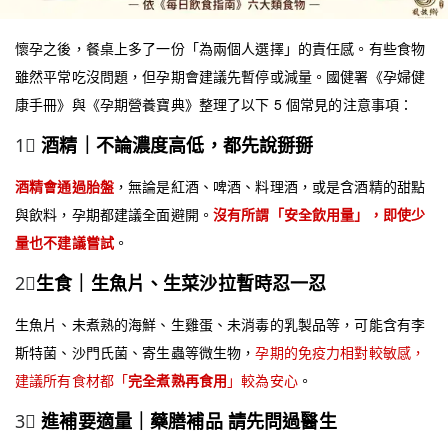
懷孕之後，餐桌上多了一份「為兩個人選擇」的責任感。有些食物
雖然平常吃沒問題，但孕期會建議先暫停或減量。國健署《孕婦健
康手冊》與《孕期營養寶典》整理了以下 5 個常見的注意事項：
1⃣
酒精｜不論濃度高低，都先說掰掰
酒精會通過胎盤
，無論是紅酒、啤酒、料理酒，或是含酒精的甜點
與飲料，孕期都建議全面避開。
沒有所謂「安全飲用量」，即使少
量也不建議嘗試
。
2⃣
生食｜生魚片、生菜沙拉暫時忍一忍
生魚片、未煮熟的海鮮、生雞蛋、未消毒的乳製品等，可能含有李
斯特菌、沙門氏菌、寄生蟲等微生物，
孕期的免疫力相對較敏感，
建議所有食材都「
完全煮熟再食用
」較為安心
。
3⃣
進補要適量｜藥膳補品 請先問過醫生