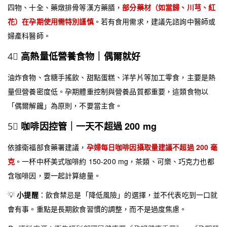
四物、十全、藥燉排骨等漢方藥膳，
部分藥材（如當歸、川芎、紅
花）在孕期使用需特別謹慎
。若有食用需求，建議先諮詢中醫師或
婦產科醫師。
4⃣
高熱量低營養食物｜偶爾就好
油炸食物、含糖手搖飲、甜點蛋糕、洋芋片等加工零食，主要是熱
量但營養密度低。孕期體重控制與營養品質都重要，這類食物以
「偶爾解饞」為原則，不要當主食。
5⃣
咖啡因控管｜一天不超過 200 mg
依據衛福部食藥署建議，
孕婦每日咖啡因攝取量建議不超過 200 毫
克
。一杯中杯美式咖啡約 150-200 mg，茶類、可樂、巧克力也都
含咖啡因，要一起計算總量。
💡
小提醒
：飲食禁忌是「降低風險」的選擇，並不代表吃到一口就
會有事。重點是長期飲食習慣的調整，而不是過度焦慮。