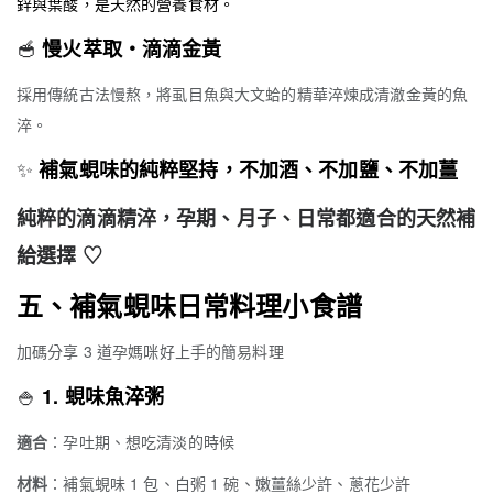
鋅與葉酸，是天然的營養食材。
🥣
慢火萃取・滴滴金黃
採用傳統古法慢熬，將虱目魚與大文蛤的精華淬煉成清澈金黃的魚
淬。
✨
補氣蜆味的純粹堅持，不加酒、不加鹽、不加薑
純粹的滴滴精淬，孕期、月子、日常都適合的天然補
給選擇 ♡
五、補氣蜆味日常料理小食譜
加碼分享 3 道孕媽咪好上手的簡易料理
🍚
1. 蜆味魚淬粥
適合
：孕吐期、想吃清淡的時候
材料
：補氣蜆味 1 包、白粥 1 碗、嫩薑絲少許、蔥花少許